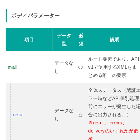
ボディパラメーター
データ
必
項目
説明
型
須
ルート要素であり、API
データな
mail
◯
v1で使用するXMLをま
し
とめる唯一の要素
全体ステータス（認証
ラー時などAPI個別処理
前にエラーが発生した
データな
result
△
合に出力される。）
し
※result、errors、
deliveryのいずれかが必
須