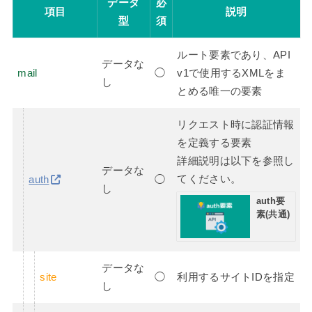
データ
必
項目
説明
型
須
ルート要素であり、API
データな
mail
◯
v1で使用するXMLをま
し
とめる唯一の要素
リクエスト時に認証情報
を定義する要素
詳細説明は以下を参照し
データな
てください。
auth
◯
し
auth要
素(共通)
データな
site
◯
利用するサイトIDを指定
し