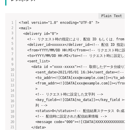
<?xml version="1.0" encoding="UTF-8" ?>

<mail>

  <delivery id="0">

    <!-- リクエスト時の指定により、配信 ID もしくは、from-to
    <deliver_id>xxxxxx</deliver_id><!-- 配信 ID 
    <from>YYYY/MM/DD HH:MI</from><!-- リクエスト時
    <to>YYYY/MM/DD HH:MI</to><!-- リクエスト時に設定
    <sent_list>

      <data id ="xxxx-xxxxx"><!-- 取得したデータ分繰り返
        <sent_date>2021/05/01 16:34</sent_date><!-- 
        <to_addr><![CDATA[xxx@example.com]]></to_
        <from_addr><![CDATA[xxx@example.com]]></f
        >

        <!-- リクエスト時に設定した文字列 -->

        <key_field><![CDATA[no_data]]></key_fiel
        列 -->

        <status>0</status><!-- 配信結果ステータス 0:成功 
        <!-- 配信時に設定された配信結果情報 -->

        <message code="000"><![CDATA[XXXXXXXXXXXXXXX]]
      </data>
