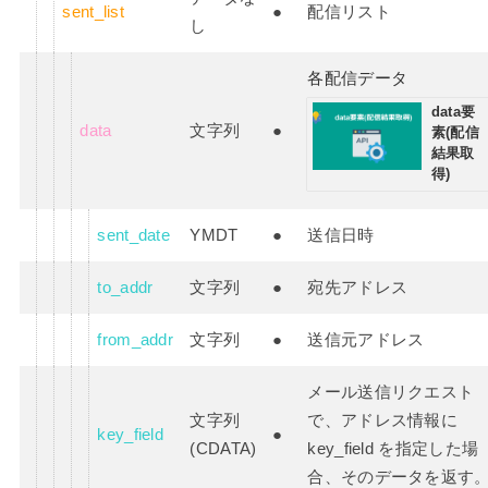
sent_list
●
配信リスト
し
各配信データ
data要
data
文字列
●
素(配信
結果取
得)
sent_date
YMDT
●
送信日時
to_addr
文字列
●
宛先アドレス
from_addr
文字列
●
送信元アドレス
メール送信リクエスト
文字列
で、アドレス情報に
key_field
●
(CDATA)
key_field を指定した場
合、そのデータを返す