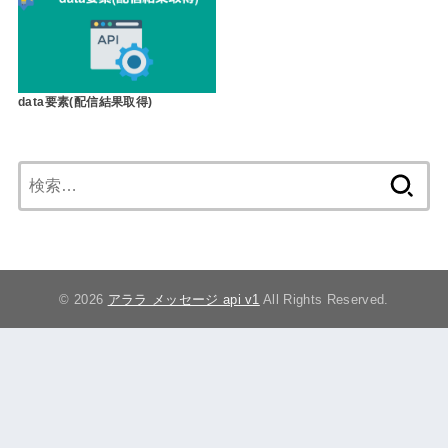
data要素(配信結果取得)
検
索:
© 2026
アララ メッセージ api v1
All Rights Reserved.