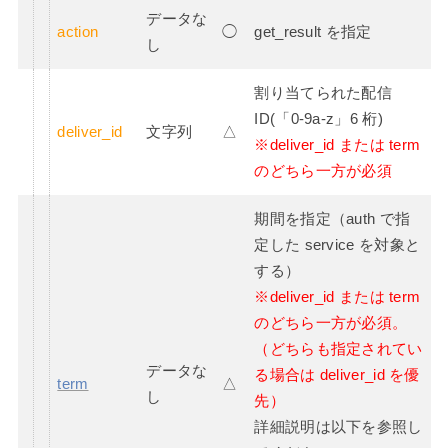
データな
action
◯
get_result を指定
し
割り当てられた配信
ID(「0-9a-z」6 桁)
deliver_id
文字列
△
※deliver_id または term
のどちら一方が必須
期間を指定（auth で指
定した service を対象と
する）
※deliver_id または term
のどちら一方が必須。
（どちらも指定されてい
データな
る場合は deliver_id を優
term
△
し
先）
詳細説明は以下を参照し