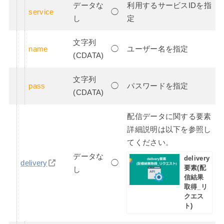
データな
利用するサービスIDを指
service
◯
し
定
文字列
name
◯
ユーザー名を指定
(CDATA)
文字列
pass
◯
パスワードを指定
(CDATA)
配信データに関する要素
詳細説明は以下を参照し
てください。
データな
delivery
delivery
◯
要素(配
し
信結果
取得_リ
クエス
ト)