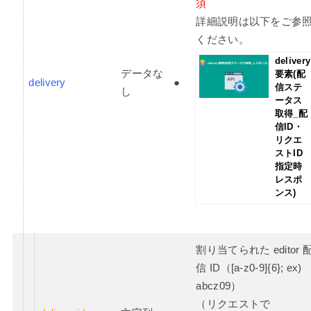
須
詳細説明は以下をご参
ください。
delivery
データな
要素(配
delivery
●
信ステ
し
ータス
取得_配
信ID・
リクエ
ストID
指定時
レスポ
ンス)
割り当てられた editor 
信 ID（[a-z0-9]{6}; ex)
abcz09）
（リクエストで