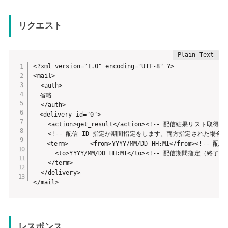
リクエスト
<?xml version="1.0" encoding="UTF-8" ?>

<mail>

  <auth>

　省略

  </auth>

　<delivery id="0">

    <action>get_result</action><!-- 配信結果リスト取得 
    <!-- 配信 ID 指定か期間指定をします。両方指定された場合は
　  <term>      <from>YYYY/MM/DD HH:MI</from><!--
      <to>YYYY/MM/DD HH:MI</to><!-- 配信期間指定（終了日）
    </term> 

  </delivery>

</mail>
レスポンス