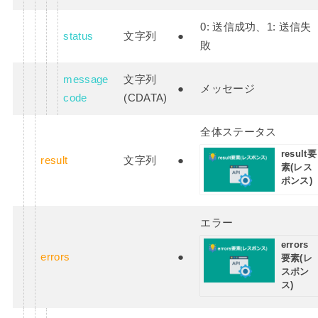
0: 送信成功、1: 送信失
status
文字列
●
敗
message
文字列
●
メッセージ
code
(CDATA)
全体ステータス
result要
result
文字列
●
素(レス
ポンス)
エラー
errors
errors
●
要素(レ
スポン
ス)