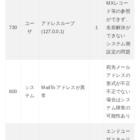
MXレコー
ド等の参照
ができず、
ユー
アドレスループ
730
１
名前解決が
ザ
(127.0.0.1)
できない
システム側
設定の問題
宛先メール
アドレスの
形式が不正
シス
MailTo アドレスが異
800
不正でない
テム
常
場合はシス
テム障害の
可能性あり
エンドユー
ザとキャリ