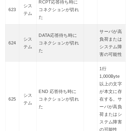
RCPT応答待ち時に
シス
623
コネクションが切れ
テム
た
サーバが高
DATA応答待ち時に
シス
負荷または
624
コネクションが切れ
テム
システム障
た
害の可能性
1行
1,000Byte
以上の文字
END 応答待ち時に
が本文に存
シス
625
コネクションが切れ
在する。サ
テム
た
ーバが高負
荷またはシ
ステム障害
の可能性