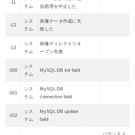
-11
テム
信処理を中止した
シス
画像データ作成に失
-12
テム
敗した
シス
画像ディレクトリオ
-13
テム
ープン失敗
シス
-100
MySQL DB init faild
テム
シス
MySQL DB
-101
テム
connection faild
シス
MySQL DB update
-102
テム
faild
バウンスメ