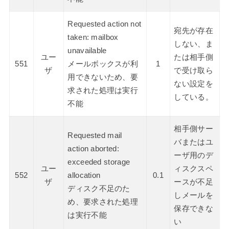
Requested action not
宛先が存在
taken: mailbox
しない、ま
unavailable
ユー
たは相手側
551
メールボックスが利
1
ザ
で受け取ら
用できないため、要
ない設定を
求された処理は実行
している。
不能
相手側サー
Requested mail
バまたはユ
action aborted:
ーザ用のデ
exceeded storage
ユー
ィスクスペ
552
allocation
0.1
ザ
ースが不足
ディスク不足のた
しメールを
め、要求された処理
保存できな
は実行不能
い