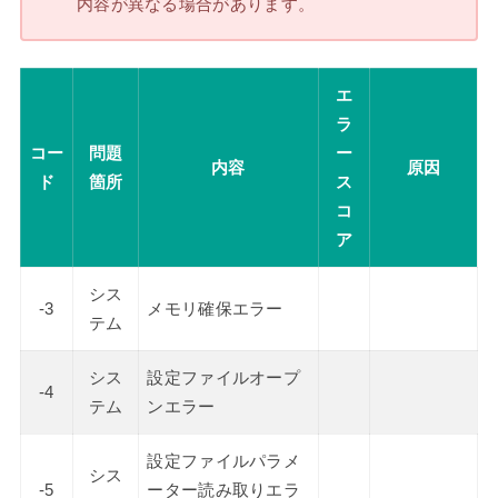
内容が異なる場合があります。
エ
ラ
コー
問題
ー
内容
原因
ド
箇所
ス
コ
ア
シス
-3
メモリ確保エラー
テム
シス
設定ファイルオープ
-4
テム
ンエラー
設定ファイルパラメ
シス
-5
ーター読み取りエラ